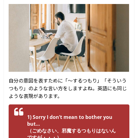
レ
ン
ド、
マ
ー
ケ
テ
ィ
ン
グ、
進
自分の意図を表すために「～するつもり」「そういう
出
つもり」のような言い方をしますよね。英語にも同じ
情
ような表現があります。
報
1) Sorry I don’t mean to bother you
but…
（ごめなさい、邪魔するつもりはないん
ですが・・・）