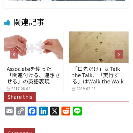
関連記事
Associateを使った
「口先だけ」はTalk
「関連付ける、連想さ
the Talk、「実行す
せる」の英語表現
る」はWalk the Walk
2017-08-04
2019-02-26
Share this
E
C
F
L
X
R
L
m
o
a
i
e
i
a
p
c
n
d
n