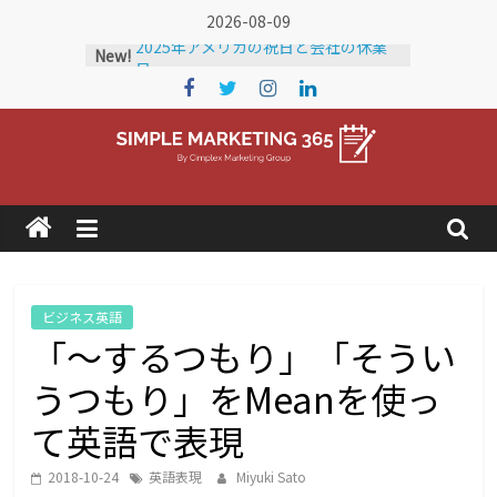
Skip
2026-08-09
to
2025年アメリカの祝日と会社の休業
New!
日
content
2024年アメリカの祝日と会社の休業
日
2026年 アメリカの祝日と会社の休業
日
Simple
アメリカに輸出している企業を知りた
い！
Marketing
アメリカの市場調査にかかる費用
2025年
365
ビジネス英語
「～するつもり」「そうい
ア
メ
うつもり」をMeanを使っ
リ
カ
て英語で表現
の
ト
2018-10-24
英語表現
Miyuki Sato