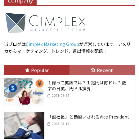
Company
i
y
e
k
d
e
l
L
b
e
i
i
o
d
t
n
o
I
k
k
n
当ブログは
Cimplex Marketing Group
が運営しています。アメリ
カからマーケティング、トレンド、進出情報を配信！
Popular
Recent
１億って英語では？１兆円は何ドル？ 数
字の日英、円ドル換算
2021-05-28
「副社長」と勘違いされるVice President
2023-03-14