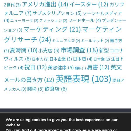
アメリカ進出
(14)
イースター
(12)
カリフ
Z世代
(3)
ォルニア
(7)
サブスクリプション
(5)
ソーシャルメディア
(4)
フードホール
(4)
プレゼンテー
ニューヨーク
(2)
ファッション
(2)
マーケティン
マーケティング
(21)
ション
(3)
グリサーチ
(24)
働き方
ミレニアルズ
(2)
ミールキット
(2)
市場調査
(18)
夏時間
(10)
新型コロナ
小売店
(5)
(3)
ウィルス
(6)
日本酒
(4)
注目ト
日本企業
(3)
日本人
(2)
日本食
(2)
祝日
(12)
肩書
(12)
英文
美容健康
(5)
ピック
(4)
翻訳
(1)
英語表現
(103)
メールの書き方
(12)
訪日ア
飲食店
(6)
関税
(5)
メリカ人
(3)
トップ
サイトについて
運営会社
コンタクト
Privacy Policy
We are using cookies to give you the best experience on our
Copyright © 2026
Simple Marketing 365
by
Cimplex Marketing
website.
You can find out more about which cookies we are using or