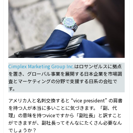
レ
ン
ド、
マ
ー
ケ
テ
ィ
ン
グ、
Cimplex Marketing Group Inc.
はロサンゼルスに拠点
進
を置き、グローバル事業を展開する日本企業を市場調
出
査とマーケティングの分野で支援する日系の会社で
情
す。
報
アメリカ人と名刺交換すると “vice president” の肩書
を持つ人が本当に多いことに気づきます。「副、代
理」の意味を持つviceですから「副社長」と訳すこと
ができますが、副社長ってそんなにたくさん必要なん
でしょうか？