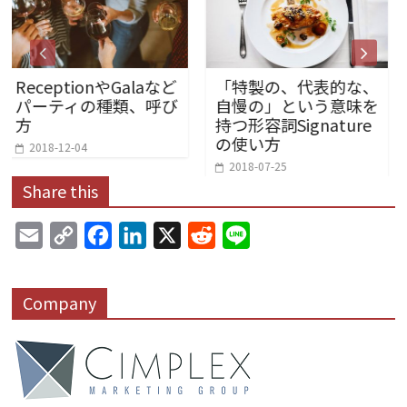
ionやGalaなど
「特製の、代表的な、
英文メー
ィの種類、呼び
自慢の」という意味を
Signat
持つ形容詞Signature
2014-11-0
の使い方
04
2018-07-25
Share this
E
C
F
L
X
R
L
m
o
a
i
e
i
a
p
c
n
d
n
Company
i
y
e
k
d
e
l
L
b
e
i
i
o
d
t
n
o
I