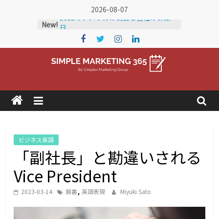
Skip
2026-08-07
2025年アメリカの祝日と会社の休業
to
New!
日
content
2024年アメリカの祝日と会社の休業
日
2026年 アメリカの祝日と会社の休業
日
Simple
アメリカに輸出している企業を知りた
い！
アメリカの市場調査にかかる費用
Marketing
2025年
365
ビジネス英語
「副社長」と勘違いされる
ア
メ
Vice President
リ
カ
,
2023-03-14
肩書
英語表現
Miyuki Sato
の
ト