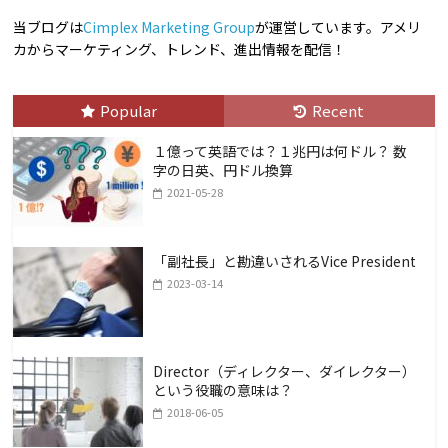
k
k
n
当ブログは
Cimplex Marketing Group
が運営しています。アメリ
カからマーケティング、トレンド、進出情報を配信！
Popular
Recent
１億って英語では？１兆円は何ドル？ 数
字の日英、円ドル換算
2021-05-28
「副社長」と勘違いされるVice President
2023-03-14
Director（ディレクター、ダイレクター）
という役職の意味は？
2018-06-05