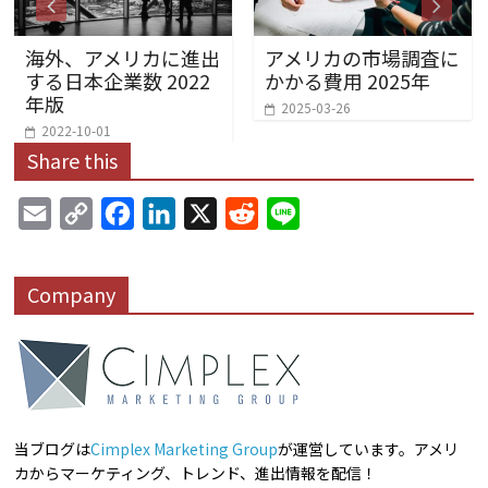
海外、アメリカに進出
アメリカの市場調査に
する日本企業数 2022
かかる費用 2025年
年版
2025-03-26
2022-10-01
Share this
E
C
F
L
X
R
L
m
o
a
i
e
i
a
p
c
n
d
n
Company
i
y
e
k
d
e
l
L
b
e
i
i
o
d
t
n
o
I
k
k
n
当ブログは
Cimplex Marketing Group
が運営しています。アメリ
カからマーケティング、トレンド、進出情報を配信！