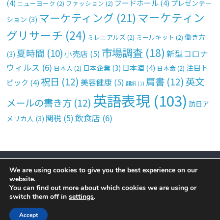
(4)
フードホール
(4)
プレゼンテー
ニューヨーク
(2)
ファッション
(2)
マーケティン
マーケティング
(21)
ション
(3)
グリサーチ
(24)
働き方
ミレニアルズ
(2)
ミールキット
(2)
市場調査
(18)
夏時間
(10)
新型コロナ
小売店
(5)
(3)
ウィルス
(6)
日本酒
(4)
注目ト
日本企業
(3)
日本人
(2)
日本食
(2)
祝日
(12)
肩書
(12)
英文
美容健康
(5)
ピック
(4)
翻訳
(1)
英語表現
(103)
メールの書き方
(12)
訪日ア
飲食店
(6)
関税
(5)
メリカ人
(3)
トップ
サイトについて
運営会社
コンタクト
Privacy Policy
We are using cookies to give you the best experience on our
Copyright © 2026
Simple Marketing 365
by
Cimplex Marketing
website.
You can find out more about which cookies we are using or
Group, Inc.
switch them off in
settings
.
All rights reserved.
Accept