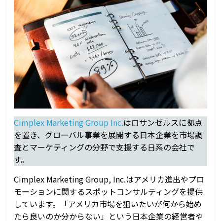
レ
ン
ド、
マ
ー
ケ
テ
ィ
ン
グ、
進
Cimplex Marketing Group Inc.
はロサンゼルスに拠点
出
を置き、グローバル事業を展開する日本企業を市場調
情
査とマーケティングの分野で支援する日系の会社で
報
す。
Cimplex Marketing Group, Inc.はアメリカ進出やプロ
モーションに関するスポットコンサルティングを提供
しています。「アメリカ市場を狙いたいが何から始め
たら良いのか分からない」という日本企業の経営者や