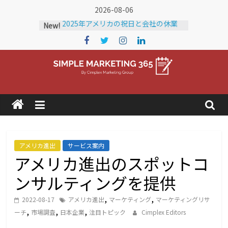
Skip
2026-08-06
to
2025年アメリカの祝日と会社の休業
New!
日
content
2024年アメリカの祝日と会社の休業
日
2026年 アメリカの祝日と会社の休業
Simple
日
アメリカに輸出している企業を知りた
い！
Marketing
アメリカの市場調査にかかる費用
2025年
365
アメリカ進出
サービス案内
アメリカ進出のスポットコ
ア
メ
ンサルティングを提供
リ
カ
,
,
2022-08-17
アメリカ進出
マーケティング
マーケティングリサ
の
,
,
,
ーチ
市場調査
日本企業
注目トピック
Cimplex Editors
ト