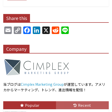
Share this
E
C
F
L
X
R
L
m
o
a
i
e
i
a
p
c
n
d
n
Company
i
y
e
k
d
e
l
L
b
e
i
i
o
d
t
n
o
I
k
k
n
当ブログは
Cimplex Marketing Group
が運営しています。アメリ
カからマーケティング、トレンド、進出情報を配信！
Popular
Recent