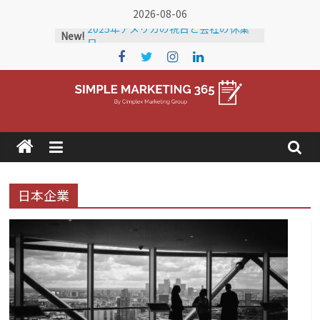
Skip
2026-08-06
to
2025年アメリカの祝日と会社の休業
New!
日
content
2024年アメリカの祝日と会社の休業
日
2026年 アメリカの祝日と会社の休業
日
Simple
アメリカに輸出している企業を知りた
い！
Marketing
アメリカの市場調査にかかる費用
2025年
365
日本企業
ア
メ
リ
カ
の
ト