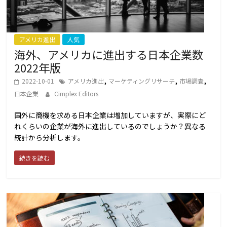
レ
ン
ド、
マ
アメリカ進出
人気
ー
海外、アメリカに進出する日本企業数
ケ
2022年版
テ
,
,
,
2022-10-01
アメリカ進出
マーケティングリサーチ
市場調査
ィ
日本企業
Cimplex Editors
ン
グ、
国外に商機を求める日本企業は増加していますが、実際にど
進
れくらいの企業が海外に進出しているのでしょうか？異なる
出
統計から分析します。
情
続きを読む
報