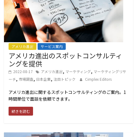
アメリカ進出
サービス案内
アメリカ進出のスポットコンサルティ
ングを提供
,
,
2022-08-17
アメリカ進出
マーケティング
マーケティングリサ
,
,
,
ーチ
市場調査
日本企業
注目トピック
Cimplex Editors
アメリカ進出に関するスポットコンサルティングのご案内。1
時間単位で面談を依頼できます。
続きを読む