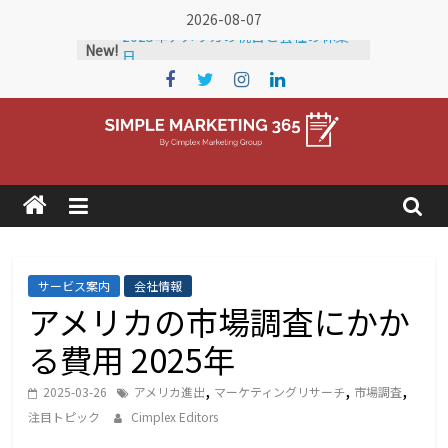
Skip
2026-08-07
to
New!
2024年アメリカの祝日と会社の休業
content
日
2026年 アメリカの祝日と会社の休業
日
アメリカに輸出している企業を知りた
Simple
い！
アメリカの市場調査にかかる費用
2025年
Marketing
2025年アメリカの祝日と会社の休業
日
365
サービス案内
会社情報
アメリカの市場調査にかか
ア
メ
る費用 2025年
リ
カ
,
,
,
2025-03-26
アメリカ進出
マーケティングリサーチ
市場調査
の
注目トピック
Cimplex Editors
ト