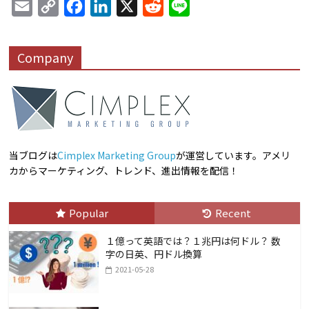
E
C
F
L
X
R
L
m
o
a
i
e
i
a
p
c
n
d
n
Company
i
y
e
k
d
e
l
L
b
e
i
i
o
d
t
n
o
I
k
k
n
当ブログは
Cimplex Marketing Group
が運営しています。アメリ
カからマーケティング、トレンド、進出情報を配信！
Popular
Recent
１億って英語では？１兆円は何ドル？ 数
字の日英、円ドル換算
2021-05-28