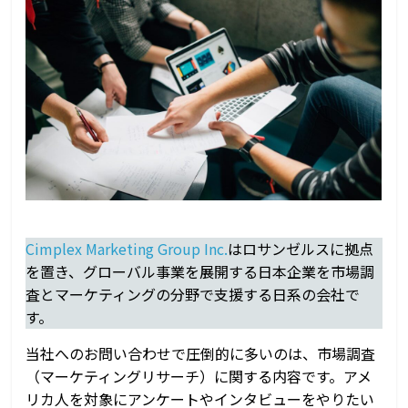
レ
ン
ド、
マ
ー
ケ
テ
ィ
ン
グ、
進
出
Cimplex Marketing Group Inc.
はロサンゼルスに拠点
情
を置き、グローバル事業を展開する日本企業を市場調
報
査とマーケティングの分野で支援する日系の会社で
す。
当社へのお問い合わせで圧倒的に多いのは、市場調査
（マーケティングリサーチ）に関する内容です。アメ
リカ人を対象にアンケートやインタビューをやりたい