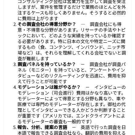
コンサルティング会社は営業力を生かして調査を受注
しますが、案件を管理するだけで業務のほとんどを外
注するケースも珍しくありません。そうすると必然的
に費用は上がります
その調査会社の得意分野か？
― 調査会社にも得
意・不得意な分野があります。リサーチの手法やトピ
ックにおいて、どのような実績を持っているか確認す
る必要があります。特に日本の文化や特定ニーズに関
するもの（食、コンテンツ、インバウンド、ニッチ市
場など）は、それらを理解してくれる会社でないと調
査が難航します
調査パネルを持っているか？
－ 調査会社が調査パ
ネル（モニター）を持っていると、アンケートやイン
タビューなどのリクルーティングを迅速に、費用を抑
えて行うことが可能です
モデレーションは誰がやるか？
－ インタビューの
モデレーション（司会進行）費用はかなり高いです。
モデレーターによって得意とする分野も異なり、車や
医療では専門のモデレーターが存在します。御社の代
理としてインタビューできる人かどうか判断すること
が重要です（アメリカでは、エンドクライアントによ
るモデレーターの審査も一般的です）
報告、分析、提案の言語
－ 英語で行った調査を日
本語で報告できる調査会社なら、翻訳の費用を抑える